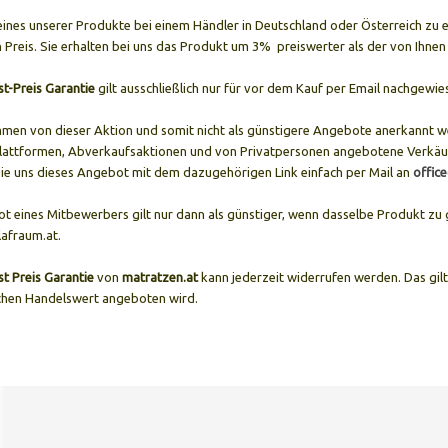
ines unserer Produkte bei einem Händler in Deutschland oder Österreich zu ei
 Preis. Sie erhalten bei uns das Produkt um 3% preiswerter als der von Ihn
st-Preis Garantie
gilt ausschließlich nur für vor dem Kauf per Email nachgewi
en von dieser Aktion und somit nicht als günstigere Angebote anerkannt w
lattformen, Abverkaufsaktionen und von Privatpersonen angebotene Verkäu
ie uns dieses Angebot mit dem dazugehörigen Link einfach per Mail an
offic
t eines Mitbewerbers gilt nur dann als günstiger, wenn dasselbe Produkt zu
lafraum.at.
st Preis Garantie
von
matratzen.at
kann jederzeit widerrufen werden. Das gil
chen Handelswert angeboten wird.