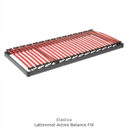
Elastica
Lattenrost Active Balance FIX