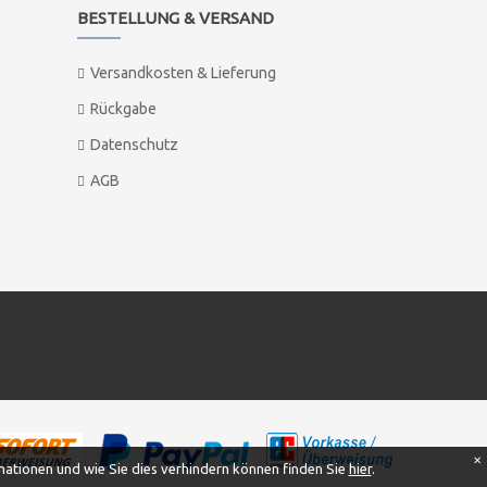
BESTELLUNG & VERSAND
Versandkosten & Lieferung
Rückgabe
Datenschutz
AGB
✕
ationen und wie Sie dies verhindern können finden Sie
hier
.