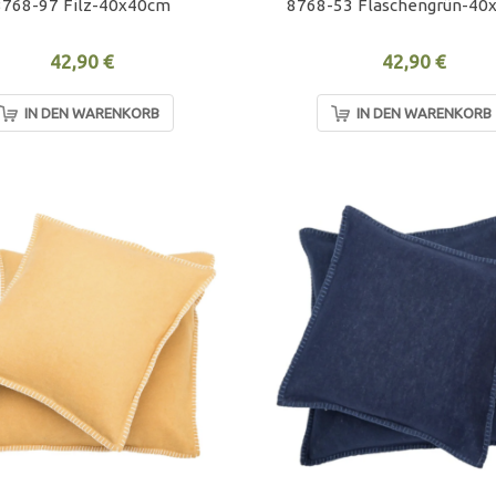
8768-97 Filz-40x40cm
8768-53 Flaschengrün-40
42,90 €
42,90 €
IN DEN WARENKORB
IN DEN WARENKORB