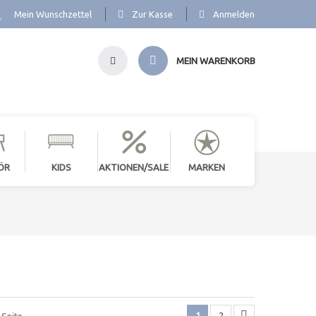
Mein Wunschzettel
Zur Kasse
Anmelden
MEIN WARENKORB
ÖR
KIDS
AKTIONEN/SALE
MARKEN
1
2
 Seite