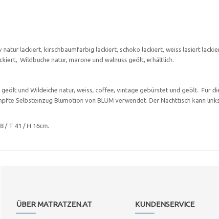
atur lackiert, kirschbaumfarbig lackiert, schoko lackiert, weiss lasiert lackier
ckiert, Wildbuche natur, marone und walnuss geölt, erhältlich.
, geölt und Wildeiche natur, weiss, coffee, vintage gebürstet und geölt. Für di
mpfte Selbsteinzug Blumotion von BLUM verwendet. Der Nachttisch kann link
8 / T 41 / H 16cm.
ÜBER MATRATZEN.AT
KUNDENSERVICE