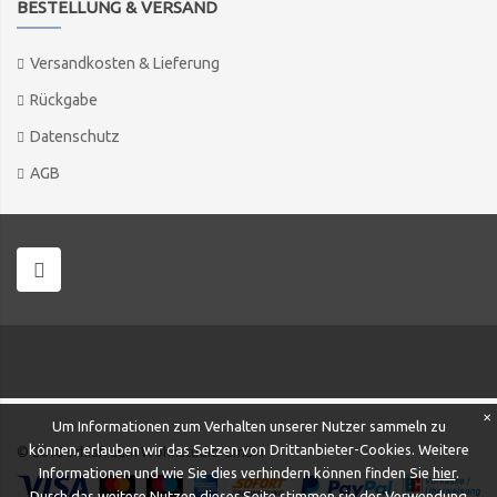
BESTELLUNG & VERSAND
Versandkosten & Lieferung
Rückgabe
Datenschutz
AGB
✕
Um Informationen zum Verhalten unserer Nutzer sammeln zu
können, erlauben wir das Setzen von Drittanbieter-Cookies. Weitere
© 2018 schlafraum Wohnstudio GmbH
Informationen und wie Sie dies verhindern können finden Sie
hier
.
Durch das weitere Nutzen dieser Seite stimmen sie der Verwendung